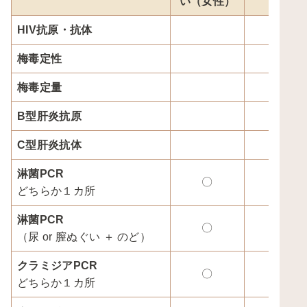
い（女性）
HIV抗原・抗体
梅毒定性
梅毒定量
B型肝炎抗原
C型肝炎抗体
淋菌PCR
〇
〇
どちらか１カ所
淋菌PCR
〇
〇
（尿 or 膣ぬぐい ＋ のど）
クラミジアPCR
〇
〇
どちらか１カ所